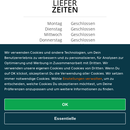
LIEFER
ZEITEN
Montag
Geschlossen
Dienstag
Geschlossen
Mittwoch
Geschlossen
Donnerstag
Geschlossen
Freitag
Geschlossen
Samstag
Geschlossen
Wir verwenden Cookies und andere Technologien, um Dein
Sonntag
Geschlossen
Benutzererlebnis zu verbessern und zu personalisieren, für Analysen zur
Optimierung und Werbung in Zusammenarbeit mit Dritten. Wir
verwenden unsere eigenen Cookies und Cookies von Dritten. Wenn Du
auf OK klickst, akzeptierst Du die Verwendung aller Cookies. Wir setzen
immer notwendige Cookies. Wähle
Einstellungen verwalten
, um zu
entscheiden, welche Cookies Du akzeptieren möchtest, um Deine
Präferenzen anzupassen und um weitere Informationen zu finden.
OK
Essentielle